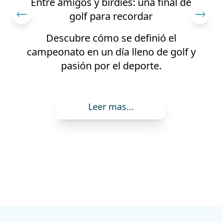
Con estos avances de obra cerramos
el 2024 en K’uub
Nuestro compromiso por K'uub sigue
firme.
Leer mas...