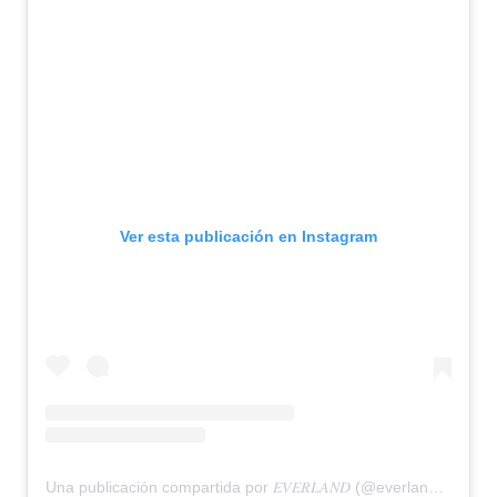
Ver esta publicación en Instagram
Una publicación compartida por 𝐸𝑉𝐸𝑅𝐿𝐴𝑁𝐷 (@everlandmx)